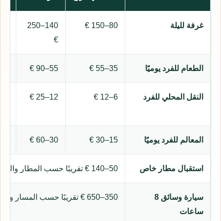
غرفة لليلة
80–150 €
140–250
250 € فأ
€
الطعام للفرد يوميًا
35–55 €
55–90 €
90 € فأكثر
النقل المحلي للفرد
6–12 €
12–25 €
تا
الا
المعالم للفرد يوميًا
15–30 €
30–60 €
60 € فأكثر
استقبال مطار خاص
50–140 € تقريبًا حسب المطار والمركبة والوقت
سيارة وسائق 8
350–650 € تقريبًا حسب المسار والمركبة
ساعات