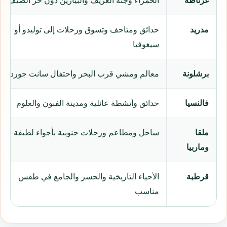
غرناطة
الحمراء وجنة العريف والبيازين دون حر الصيف
مدريد
حدائق ومتاحف وتسوق ورحلات إلى توليدو أو
سيغوفيا
برشلونة
معالم ومشي قرب البحر واحتفال سانت جوردي
فالنسيا
حدائق وأنشطة عائلية ومدينة الفنون والعلوم
ملقا
ساحل ومطاعم ورحلات جنوبية بأجواء لطيفة
وماربيا
قرطبة
الأحياء التاريخية والجسر والجامع في طقس
مناسب