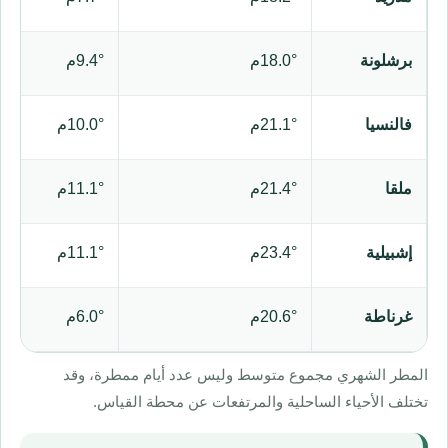
برشلونة
18.0°م
9.4°م
فالنسيا
21.1°م
10.0°م
ملقا
21.4°م
11.1°م
إشبيلية
23.4°م
11.1°م
غرناطة
20.6°م
6.0°م
المطر الشهري مجموع متوسط وليس عدد أيام ممطرة، وقد
تختلف الأحياء الساحلية والمرتفعات عن محطة القياس.