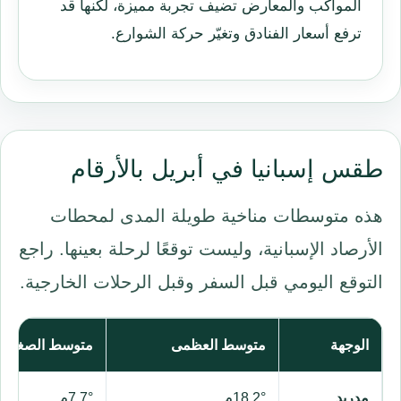
المواكب والمعارض تضيف تجربة مميزة، لكنها قد
ترفع أسعار الفنادق وتغيّر حركة الشوارع.
طقس إسبانيا في أبريل بالأرقام
هذه متوسطات مناخية طويلة المدى لمحطات
الأرصاد الإسبانية، وليست توقعًا لرحلة بعينها. راجع
التوقع اليومي قبل السفر وقبل الرحلات الخارجية.
الوجهة
متوسط العظمى
متوسط الصغرى
مدريد
18.2°م
7.7°م