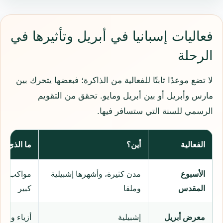
فعاليات إسبانيا في أبريل وتأثيرها في
الرحلة
لا تضع موعدًا ثابتًا للفعالية من الذاكرة؛ فبعضها يتحرك بين
مارس وأبريل أو بين أبريل ومايو. تحقق من التقويم
الرسمي للسنة التي ستسافر فيها.
الفعالية
أين؟
ما الذي يم
الأسبوع
مدن كثيرة، وأشهرها إشبيلية
مواكب دين
المقدس
وملقا
كبير
معرض أبريل
إشبيلية
أزياء ومو