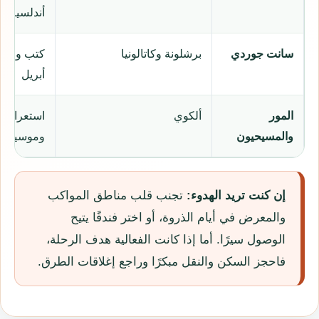
أندلسية
سانت جوردي
برشلونة وكاتالونيا
أبريل
المور
ألكوي
استعراضات
والمسيحيون
وموسيقى
إن كنت تريد الهدوء:
تجنب قلب مناطق المواكب
والمعرض في أيام الذروة، أو اختر فندقًا يتيح
الوصول سيرًا. أما إذا كانت الفعالية هدف الرحلة،
فاحجز السكن والنقل مبكرًا وراجع إغلاقات الطرق.