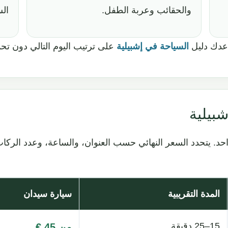
والحقائب وعربة الطفل.
الس
اعدك دليل
السياحة في إشبيلية
على ترتيب اليوم التالي دون تحم
بيلية
لواحد. يتحدد السعر النهائي حسب العنوان، والساعة، وعدد الركا
المدة التقريبية
سيارة سيدان
15–25 دقيقة
من 45 €