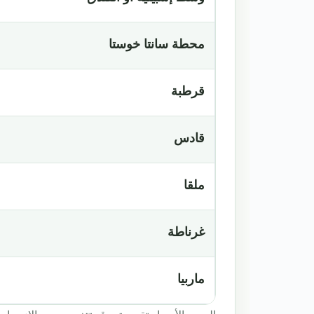
محطة سانتا خوستا
قرطبة
قادس
ملقا
غرناطة
ماربيا