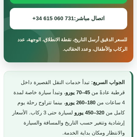
اتصال مباشر:
+34 615 060 731
للسعر الدقيق أرسل التاريخ، نقطة الانطلاق، الوجهة، عدد
الركاب والأطفال، وعدد الحقائب.
الجواب السريع:
تبدأ خدمات النقل القصيرة داخل
قرطبة عادةً من
45–70 يورو
، وتبدأ سيارة خاصة لمدة
4 ساعات من
180–260 يورو
، بينما تتراوح رحلة يوم
كامل من
320–450 يورو
لسيارة حتى 3 ركاب. الأسعار
إرشادية وتتغير حسب التاريخ والمسافة والسيارة
والانتظار ومكان بداية الخدمة.