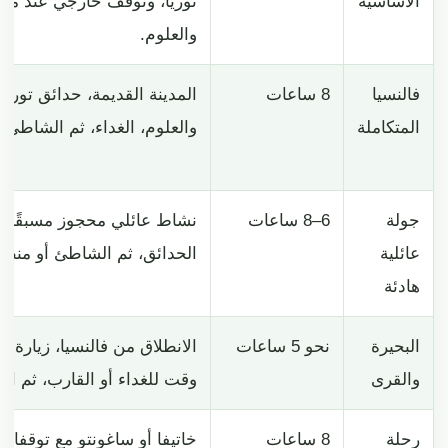
الأساسية
توريا، وتوقف خارجي عند مدين
والعلوم.
فالنسيا
8 ساعات
المدينة القديمة، حدائق توريا،
المتكاملة
والعلوم، الغداء، ثم الشاطئ.
جولة
6–8 ساعات
نشاط عائلي محجوز مسبقًا، ا
عائلية
الحدائق، ثم الشاطئ أو منطق
هادئة
البحيرة
نحو 5 ساعات
الانطلاق من فالنسيا، زيارة م
والقرى
وقت للغداء أو القارب، ثم الع
رحلة
8 ساعات
خاتيفا أو ساغونتو مع توقفات