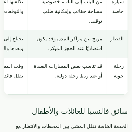
سيارة
من الباب إلى الباب، خصوصية،
تكلفتها أعلى
خاصة
مساحة حقائب وإمكانية طلب
والتوقفات ت
توقف.
القطار
مريح بين مراكز المدن وقد يكون
تحتاج إلى و
اقتصاديًا عند الحجز المبكر.
وبعدها والتع
رحلة
قد تناسب بعض المسارات البعيدة
وقت المطار
جوية
أو عند ربط رحلة دولية.
يقلل فائدة 
سائق فالنسيا للعائلات والأطفال
الخدمة الخاصة تقلل المشي بين المحطات والانتظار مع