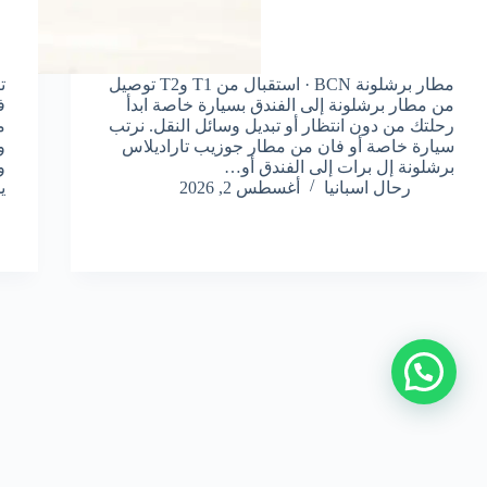
مطار برشلونة BCN · استقبال من T1 وT2 توصيل
ت
من مطار برشلونة إلى الفندق بسيارة خاصة ابدأ
ف
رحلتك من دون انتظار أو تبديل وسائل النقل. نرتب
م
سيارة خاصة أو فان من مطار جوزيب تاراديلاس
و
برشلونة إل برات إلى الفندق أو…
و
رحال اسبانيا
أغسطس 2, 2026
ي