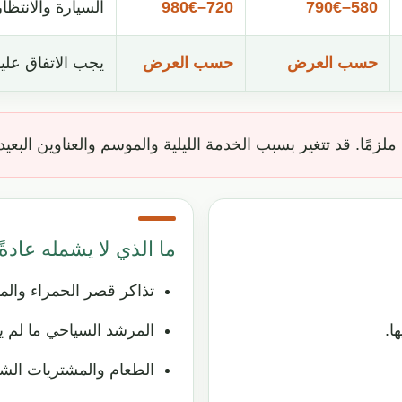
580–790€
720–980€
السيارة والانتظا
حسب العرض
حسب العرض
يجب الاتفاق عليه
ًا. قد تتغير بسبب الخدمة الليلية والموسم والعناوين البعيدة و
ما الذي لا يشمله عادةً
تذاكر قصر الحمراء والمع
ا.
المرشد السياحي ما لم ي
الطعام والمشتريات الش