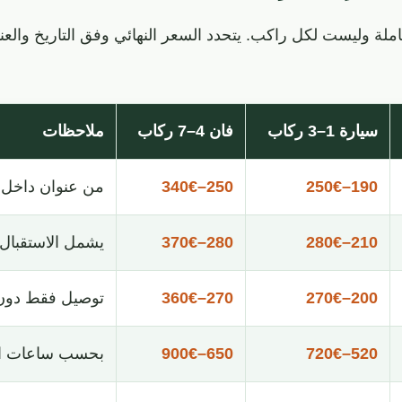
املة وليست لكل راكب. يتحدد السعر النهائي وفق التاريخ والعناو
سيارة 1–3 ركاب
فان 4–7 ركاب
ملاحظات
190–250€
250–340€
من عنوان داخل م
210–280€
280–370€
يشمل الاستقبال و
200–270€
270–360€
توصيل فقط دون ا
520–720€
650–900€
بحسب ساعات الا