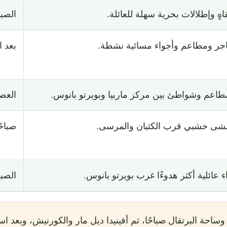
 وإطلالات بحرية سهلة للعائلة.
الصبا
ر ومطاعم وأجواء مسائية نشطة.
بعد 
اعم وشواطئ بين مركز ماربيا وبويرتو بانوس.
العص
شى خشبي قرب الكثبان والمرسى.
صباحً
ائلية أكثر هدوءًا غرب بويرتو بانوس.
الصبا
 وساحة البرتقال صباحًا، ثم أفينيدا ديل مار والكورنيش، وبعد ا